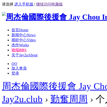
请选择
进入手机版
|
继续访问电脑版
首页
Home
新闻中心
News
视听中心
Video
杰作
Works
论坛
BBS
关于Jay2u
About
QQ
加入會員
登录
周杰倫國際後援會 Jay Chou Int
Jay2u.club
›
勤奮周周
›
个