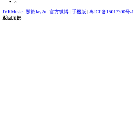
3
JVRMusic
|
關於Jay2u
|
官方微博
|
手機版
|
粤ICP备15017390号-
返回顶部