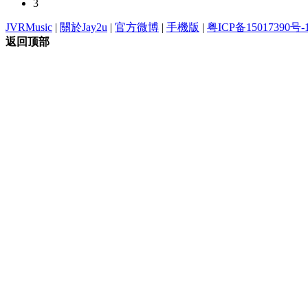
3
JVRMusic
|
關於Jay2u
|
官方微博
|
手機版
|
粤ICP备15017390号-
返回顶部